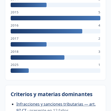
2015
5
2016
4
2017
2
2018
3
2025
1
Criterios y materias dominantes
Infracciones y sanciones tributarias — art.
97 CT
· presente en 12 fallos