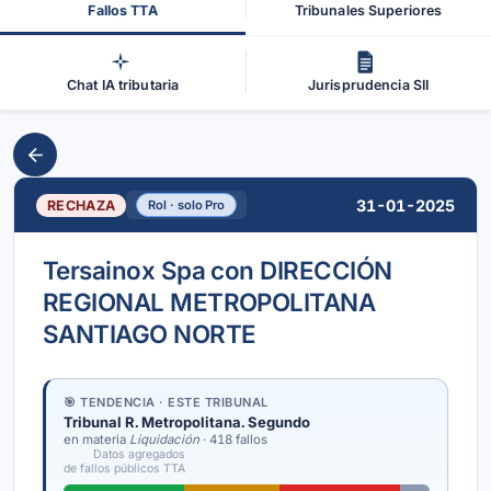
Fallos TTA
Tribunales Superiores
Chat IA tributaria
Jurisprudencia SII
31-01-2025
RECHAZA
Rol · solo Pro
Tersainox Spa con DIRECCIÓN
REGIONAL METROPOLITANA
SANTIAGO NORTE
🎯 TENDENCIA · ESTE TRIBUNAL
Tribunal R. Metropolitana. Segundo
en materia
Liquidación
· 418 fallos
Datos agregados
de fallos públicos TTA