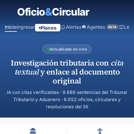
contenido
principal
Inicio
Ingresar
Alertas
Agentes
Ley
Planes
BETA
Actualizado en vivo
Investigación tributaria con
cita
textual
y enlace al documento
original
IA con citas verificables · 9.886 sentencias del Tribunal
Tributario y Aduanero · 6.652 oficios, circulares y
resoluciones del SII