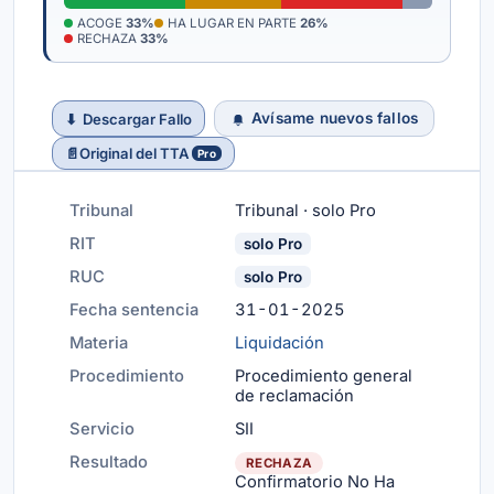
ACOGE
33%
HA LUGAR EN PARTE
26%
RECHAZA
33%
Avísame nuevos fallos
⬇
Descargar Fallo
📄
Original del TTA
Pro
Tribunal
Tribunal · solo Pro
RIT
solo Pro
RUC
solo Pro
Fecha sentencia
31-01-2025
Materia
Liquidación
Procedimiento
Procedimiento general
de reclamación
Servicio
SII
Resultado
RECHAZA
Confirmatorio No Ha