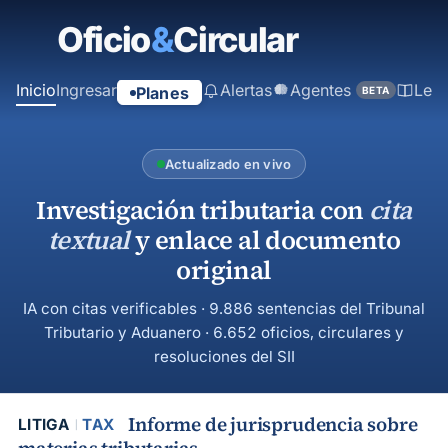
contenido
principal
Inicio
Ingresar
Alertas
Agentes
Ley
Planes
BETA
Actualizado en vivo
Investigación tributaria con
cita
textual
y enlace al documento
original
IA con citas verificables · 9.886 sentencias del Tribunal
Tributario y Aduanero · 6.652 oficios, circulares y
resoluciones del SII
Informe de jurisprudencia sobre
LITIGA
TAX