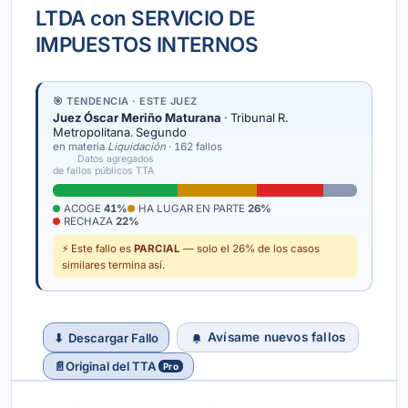
LTDA con SERVICIO DE
IMPUESTOS INTERNOS
🎯 TENDENCIA · ESTE JUEZ
Juez Óscar Meriño Maturana
· Tribunal R.
Metropolitana. Segundo
en materia
Liquidación
· 162 fallos
Datos agregados
de fallos públicos TTA
ACOGE
41%
HA LUGAR EN PARTE
26%
RECHAZA
22%
⚡ Este fallo es
PARCIAL
— solo el 26% de los casos
similares termina así.
Avísame nuevos fallos
⬇
Descargar Fallo
📄
Original del TTA
Pro