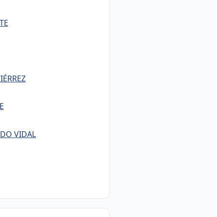
TE
IÉRREZ
E
NDO VIDAL