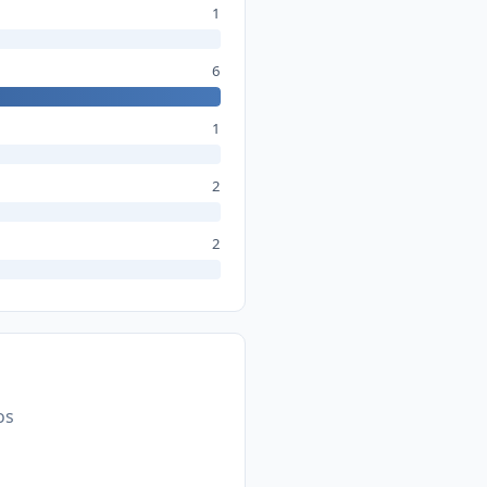
1
6
1
2
2
os