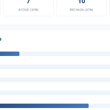
7
10
ACOGE (33%)
RECHAZA (47%)
o