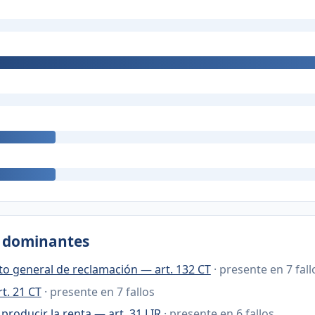
s dominantes
o general de reclamación — art. 132 CT
· presente en 7 fall
t. 21 CT
· presente en 7 fallos
producir la renta — art. 31 LIR
· presente en 6 fallos