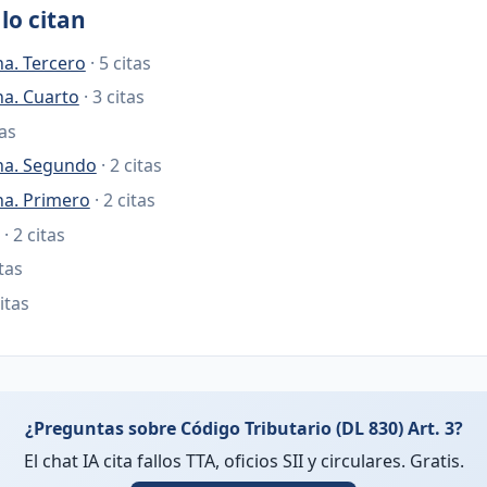
lo citan
na. Tercero
· 5 citas
na. Cuarto
· 3 citas
tas
ana. Segundo
· 2 citas
na. Primero
· 2 citas
· 2 citas
itas
citas
¿Preguntas sobre Código Tributario (DL 830) Art. 3?
El chat IA cita fallos TTA, oficios SII y circulares. Gratis.