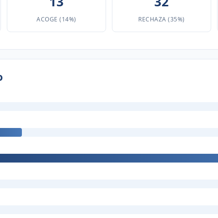
13
32
ACOGE (14%)
RECHAZA (35%)
o