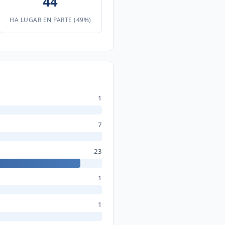
44
HA LUGAR EN PARTE (49%)
1
7
23
1
1