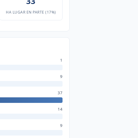
33
HA LUGAR EN PARTE (17%)
1
9
37
14
9