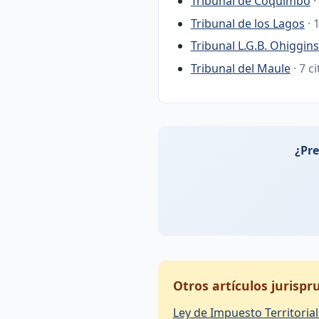
Tribunal de Coquimbo
·
Tribunal de los Lagos
· 
Tribunal L.G.B. Ohiggins
Tribunal del Maule
· 7 c
¿Pre
Otros artículos jurisp
Ley de Impuesto Territorial 