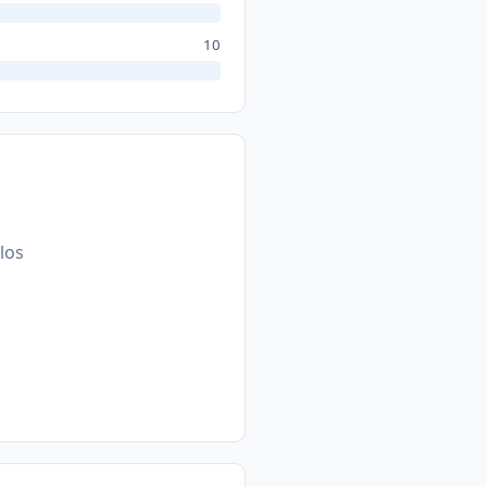
10
llos