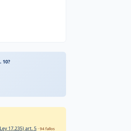
. 10?
Ley 17.235) art. 5
· 94 fallos