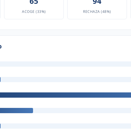
65
94
ACOGE (33%)
RECHAZA (48%)
o