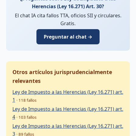
Herencias (Ley 16.271) Art. 30?
El chat IA cita fallos TTA, oficios SII y circulares.
Gratis.
Preguntar al chat →
Otros artículos jurisprudencialmente
relevantes
Ley de Impuesto a las Herencias (Ley 16.271) art.
1
· 118 fallos
Ley de Impuesto a las Herencias (Ley 16.271) art.
4
· 103 fallos
Ley de Impuesto a las Herencias (Ley 16.271) art.
3
· 89 fallos