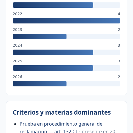
2022
4
2023
2
2024
3
2025
3
2026
2
Criterios y materias dominantes
Prueba en procedimiento general de
reclamación — art. 132 CT
· presente en 20