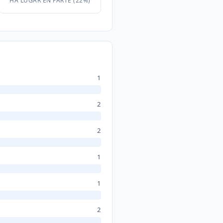
HA LUGAR EN PARTE (22%)
1
2
2
1
1
2