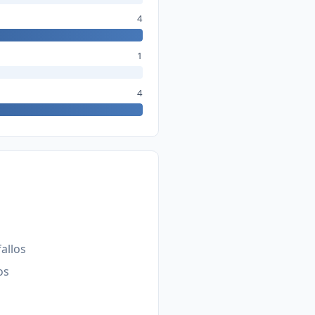
4
1
4
fallos
os