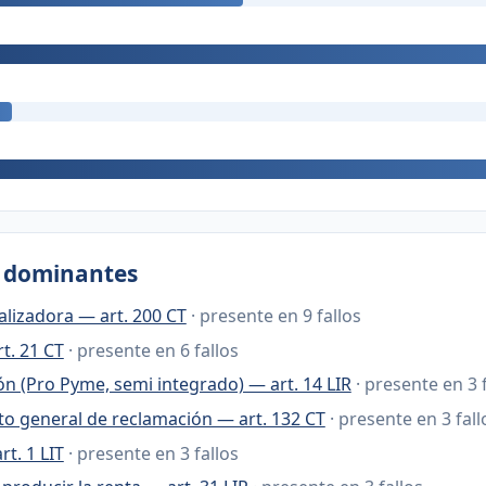
s dominantes
alizadora — art. 200 CT
· presente en 9 fallos
t. 21 CT
· presente en 6 fallos
n (Pro Pyme, semi integrado) — art. 14 LIR
· presente en 3 
o general de reclamación — art. 132 CT
· presente en 3 fall
rt. 1 LIT
· presente en 3 fallos